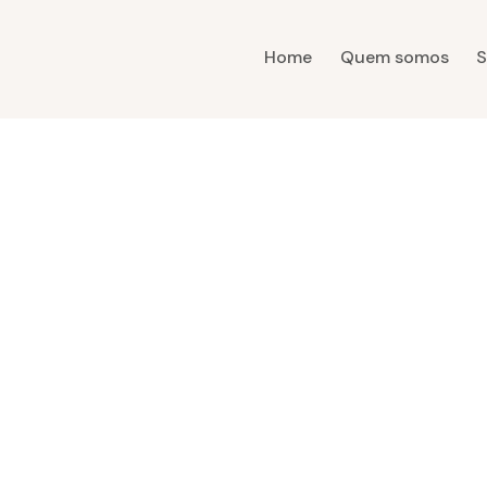
Home
Quem somos
S
Home
Quem somos
Serviço