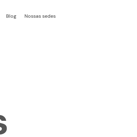
Blog
Nossas sedes
Quem somos
Serviços
Blog
Nossas sedes
s