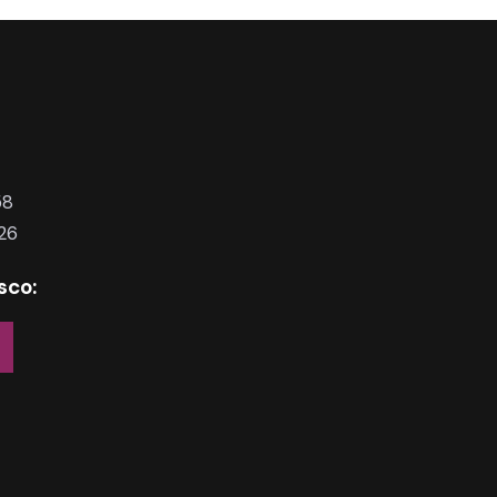
58
26
sco: