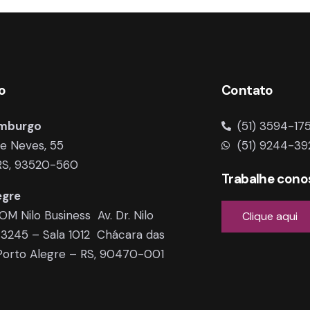
o
Contato
mburgo
(51) 3594-17
de Neves, 55
(51) 9244-39
 RS, 93520-560
Trabalhe cono
egre
HOM Nilo Business Av. Dr. Nilo
Clique aqui
 3245 – Sala 1012 Chácara das
Porto Alegre – RS, 90470-001