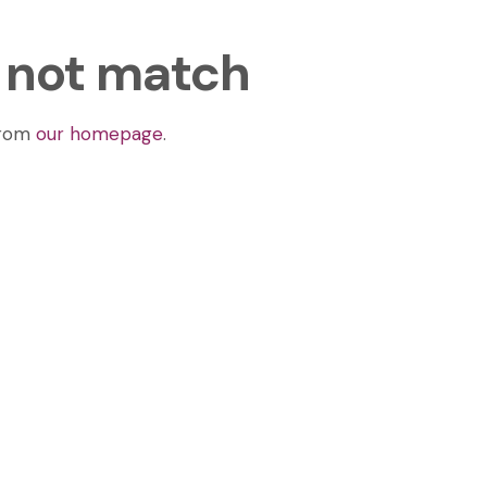
d not match
from
our homepage
.